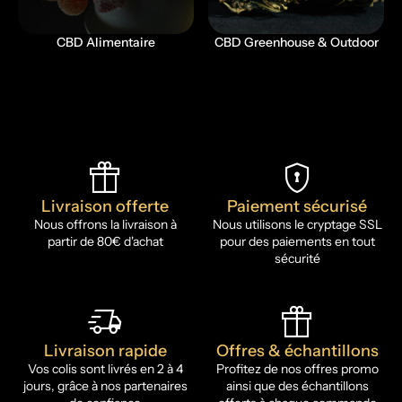
CBD Alimentaire
CBD Greenhouse & Outdoor
featured_seasonal_and_gifts
encrypted
Livraison offerte
Paiement sécurisé
Nous offrons la livraison à
Nous utilisons le cryptage SSL
partir de 80€ d'achat
pour des paiements en tout
sécurité
delivery_truck_speed
featured_seasonal_and_gifts
Livraison rapide
Offres & échantillons
Vos colis sont livrés en 2 à 4
Profitez de nos offres promo
jours, grâce à nos partenaires
ainsi que des échantillons