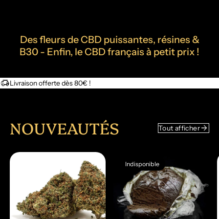
Des fleurs de CBD puissantes, résines &
B30 - Enfin, le CBD français à petit prix !
delivery_truck_speed
Livraison offerte dès 80€ !
NOUVEAUTÉS
arrow_forward
Tout afficher
Indisponible