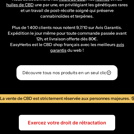
huiles de CBD
une par une, en privilégiant les génétiques rares
et un travail de post-récolte soigné qui préserve
cannabinoïdes et terpènes.
Plus de 1 400 clients nous notent 9,7/10 sur Avis Garantis.
Expédition le jour même pour toute commande passée avant
12h, et livraison offerte dès 80€.
EasyHerbs est le CBD shop français avec les meilleurs
avis
garantis
du web !
verified
Découvre tous nos produits en un seul clic
La vente de CBD est strictement réservée aux personnes majeures. 🔞 
Exercez votre droit de rétractation