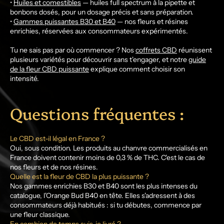
•
Huiles et comestibles
— huiles full spectrum à la pipette et
bonbons dosés, pour un dosage précis et sans préparation.
•
Gammes puissantes B30 et B40
— nos fleurs et résines
enrichies, réservées aux consommateurs expérimentés.
Tu ne sais pas par où commencer ? Nos
coffrets CBD
réunissent
plusieurs variétés pour découvrir sans t'engager, et notre
guide
de la fleur CBD puissante
explique comment choisir son
intensité.
Questions fréquentes :
Le CBD est-il légal en France ?
Oui, sous condition. Les produits au chanvre commercialisés en
France doivent contenir moins de 0,3 % de THC. C'est le cas de
nos fleurs et de nos résines.
Quelle est la fleur de CBD la plus puissante ?
Nos gammes enrichies B30 et B40 sont les plus intenses du
catalogue, l'Orange Bud B40 en tête. Elles s'adressent à des
consommateurs déjà habitués : si tu débutes, commence par
une fleur classique.